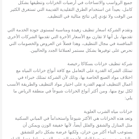
جميع الرواسب والاتساخات في أرضيات الخزانات وتنظيفها بشكل
كامل، بعيداً عن استخدام الطرق التقليدية القديمة التي تستغرق الكثير
من الوقت ولا تؤدي إلى نتائج مثالية في التنظيف.
وتقدم الشركة اسعار تنظيف زهيدة ومناسبة لمستوى جودة الخدمة التي
تقدمها، بل أنها لا تقارن مع الأسعار الأخرة التي تقدمها الشركات الأخرى
المنافسة في مجال التنظيف، وهذا فضلاً عن العروض والخصومات التي
نحرص على توفيرها بشكل مستمر لعملائنا الجدد والحاليين.
شركة تنظيف خزانات بسكاكا رخيصة
تمتلك الشركة القدرة على التعامل مع كافة أنواع خزانات المياه مع
اختلاف مواد الصنع الخاصة بها، وذلك لأن الشركة تمتلك خبراء في
أعمال التنظيف لديهم القدرة على اختيار مواد التنظيف والطريقة الأنسب
لكل نوع منها، ومن أكثر أنواع الخزانات شيوعاً في منطقة الرياض ما
يلي:
خزانات مياه الشرب العلوية
وتعد هذه الخزانات هي الأكثر شيوعاً واستخداماً في المباني السكنية
مثل المنازل والشقق والفلل أيضاً، لأنها خفيفة الوزن ويمكن أن
يستوعب البناء أكثر من خزان، ولكنها عرضة بشكل دائم للتشقق
والتلوث بسبب تعرضها الدائم لأشعة الشمس القوية، ولذا يفضل القيام