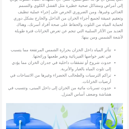
إلى أمراض ومشاكل صحية خطيرة مثل الفشل الكلوي والتسمم
الغذائي وغيرها، ومن الضروري الحرص على إجراء عملية تنظيف
وتعقيم عميقة لجميع أجزاء الخزان من الداخل والخارج بشكل دوري
لحماية المياه من التلوث والحفاظ على صحة أفراد أسرتك، وهناك
العديد من الآثار السلبية التي تنجم عن تعرض الخزانات فترة طويلة
لأشعة الشمس ومن بينها:
تتأثر المياه داخل الخزان بحرارة الشمس المرتفعة مما يتسبب
في تغير خواصها الفيزيائية وتغير طعمها ورائحتها.
حدوث شروخ أو تشققات داخلية في جدران الخزان مما يؤدي
إلى تلوث المياه بالغبار والأتربة.
تراكم الترسبات والطحالب الخضراء وغيرها من الاتساخات في
أرضيات الخزانات.
حدوث تسربات مائية من الخزان إلى داخل المبنى، وتتسبب في
هشاشة وضعف أساس المنزل.