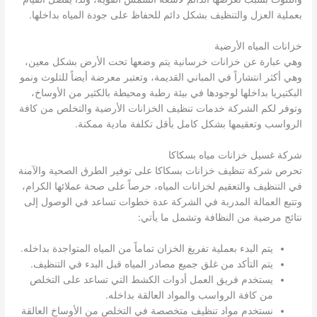
بعملية العزل والتنظيف بشكل دائم للحفاظ على جودة المياه بداخلها.
خزانات المياه الأرضية
وهي عبارة عن خزانات خرسانية يتم وضعها تحت الأرض بشكل معين،
وهي أكثر انتشاراً في المباني القديمة، وتعتبر معرضة أيضاً للتلوث ونمو
البكتيريا بداخلها لوجودها في بيئة رطبة ومحيطة بالكثير من الأوساخ،
وتوفر لكم الشركة خدمات تنظيف الخزانات الأرضية والتخلص من كافة
الرواسب وتعقيمها بشكل كامل بأقل تكلفة مادية ممكنة.
شركة غسيل خزانات مياه بسكاكا
تحرص شركة تنظيف خزانات بسكاكا على توفير الطرق الصحية والآمنة
في التنظيف والتعقيم لخزانات المياه، حرصاً على صحة عملائها الكرام،
وتتبع العمالة المدربة في الشركة عدة خطوات تساعد في الوصول إلى
نتائج مرضية من النظافة وتشمل ما يأتي:
يتم البدء بعملية تفريغ الخزان تماماً من المياه المتواجدة بداخله.
يتم التأكد من غلق جميع مصادر المياه قبل البدء في التنظيف.
يستخدم فريق العمل أدوات الكشط التي تساعد على التخلص
من كافة الرواسب والمواد العالقة بداخله.
نستخدم مواد تنظيف متخصصة في التخلص من الأوساخ العالقة