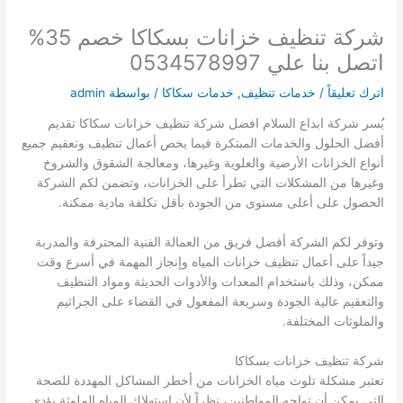
شركة تنظيف خزانات بسكاكا خصم 35%
اتصل بنا علي 0534578997
اترك تعليقاً
/
خدمات تنظيف
,
خدمات سكاكا
/ بواسطة
admin
يُسر شركة ابداع السلام افضل شركة تنظيف خزانات سكاكا تقديم
أفضل الحلول والخدمات المبتكرة فيما يخص أعمال تنظيف وتعقيم جميع
أنواع الخزانات الأرضية والعلوية وغيرها، ومعالجة الشقوق والشروخ
وغيرها من المشكلات التي تطرأ على الخزانات، وتضمن لكم الشركة
الحصول على أعلى مستوى من الجودة بأقل تكلفة مادية ممكنة.
وتوفر لكم الشركة أفضل فريق من العمالة الفنية المحترفة والمدربة
جيداً على أعمال تنظيف خزانات المياه وإنجاز المهمة في أسرع وقت
ممكن، وذلك باستخدام المعدات والأدوات الحديثة ومواد التنظيف
والتعقيم عالية الجودة وسريعة المفعول في القضاء على الجراثيم
والملوثات المختلفة.
شركة تنظيف خزانات بسكاكا
تعتبر مشكلة تلوث مياه الخزانات من أخطر المشاكل المهددة للصحة
التي يمكن أن تواجه المواطنين، نظراً لأن استهلاك المياه الملوثة يؤدي