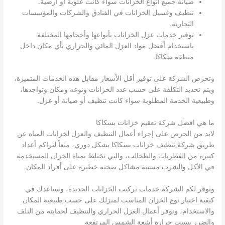
صيانة جميع أنواع الخزانات سواء كانت علوية أو أرضية.
تنظيف وغسيل الخزانات في الفنادق والشركات والمؤسسات
التجارية.
توفير خدمات عزل الخزانات بأنواعها وأحجامها المختلفة
باستخدام أفضل مواد العزل المائي والحراري بأي مكان داخل
منطقة سكاكا.
وتحرص الشركة على توفير أقل الأسعار مقابل هذه الخدمات المتميزة،
ويتم تحديد التكلفة على حسب عدد الخزانات ونوعه ومكان وتواجدها،
وطبيعية الخدمة المطلوبة سواء كانت تنظيف أو صيانة أو عزل.
ما هي افضل شركة تعقيم خزانات بسكاكا
لابد من الحرص على إجراء أعمال التنظيف والعزل لخزانات المياه عن
طريق شركة تنظيف خزانات بسكاكا بشكل دوري، منعاً لتراكم أعداد
كبيرة من الفطريات والطحالب، والتي تختلط بمياه الخزان المستخدمة
في الأكل والشرب مسببة مشاكل صحية خطيرة على أفراد المكان.
وتوفر لكم الشركة خدمات تركيب الخزانات الجديدة، ونساعدك في
كيفية اختيار نوع الخزان المناسب لمنزلك على حسب طبيعية المكان
والاستخدام، ونوفر أعمال العزل الحراري والتنظيف لحمايته من التلف
والضرر بسبب حرارة أشعة الشمس المرتفعة